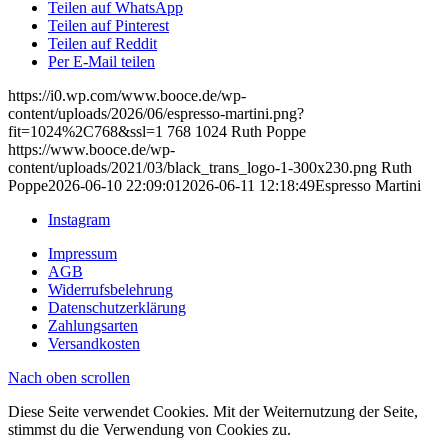
Teilen auf WhatsApp
Teilen auf Pinterest
Teilen auf Reddit
Per E-Mail teilen
https://i0.wp.com/www.booce.de/wp-
content/uploads/2026/06/espresso-martini.png?
fit=1024%2C768&ssl=1
768
1024
Ruth Poppe
https://www.booce.de/wp-
content/uploads/2021/03/black_trans_logo-1-300x230.png
Ruth
Poppe
2026-06-10 22:09:01
2026-06-11 12:18:49
Espresso Martini
Instagram
Impressum
AGB
Widerrufsbelehrung
Datenschutzerklärung
Zahlungsarten
Versandkosten
Nach oben scrollen
Diese Seite verwendet Cookies. Mit der Weiternutzung der Seite,
stimmst du die Verwendung von Cookies zu.